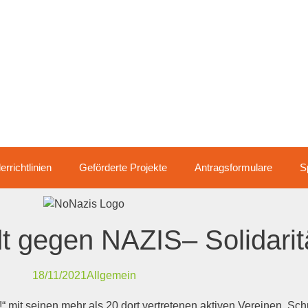
r­richt­li­ni­en
Geför­der­te Projekte
Antrags­for­mu­la­re
S
dt gegen
NAZIS
– Soli­da­ri
18/11/2021
Allgemein
det!“ mit sei­nen mehr als 20 dort ver­tre­te­nen akti­ven Ver­ei­nen, Sc