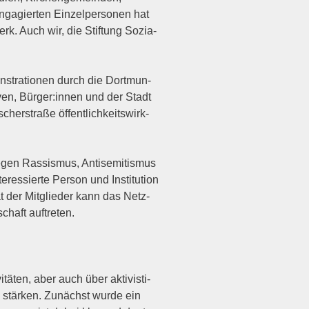
nga­gier­ten Ein­zel­per­so­nen hat
rk. Auch wir, die Stif­tung Sozia­
s­tra­tio­nen durch die Dort­mun­
ti­ven, Bürger:innen und der Stadt
her­stra­ße öffent­lich­keits­wirk­
gen Ras­sis­mus, Anti­se­mi­tis­mus
­es­sier­te Per­son und Insti­tu­ti­on
tät der Mit­glie­der kann das Netz­
chaft auftreten.
tä­ten, aber auch über akti­vis­ti­
 stär­ken. Zunächst wur­de ein