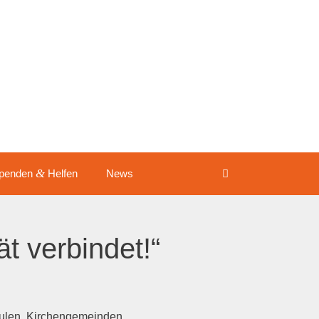
&
pen­den
Helfen
News
­tät verbindet!“
hu­len, Kir­chen­ge­mein­den,