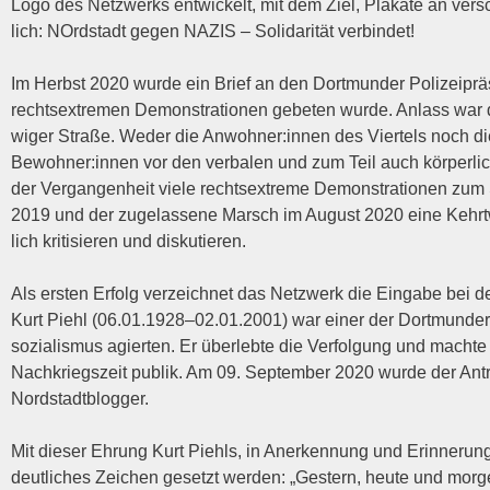
Logo des Netz­werks ent­wi­ckelt, mit dem Ziel, Pla­ka­te an ver­sc
lich: NOrd­stadt gegen
NAZIS
– Soli­da­ri­tät verbindet!
Im Herbst 2020 wur­de ein Brief an den Dort­mun­der Poli­zei­prä­si­
rechts­extre­men Demons­tra­tio­nen gebe­ten wur­de. Anlass war d
wi­ger Stra­ße. Weder die Anwohner:innen des Vier­tels noch die br
Bewohner:innen vor den ver­ba­len und zum Teil auch kör­per­li­ch
der Ver­gan­gen­heit vie­le rechts­extre­me Demons­tra­tio­nen z
2019 und der zuge­las­se­ne Marsch im August 2020 eine Kehrt­we
lich kri­ti­sie­ren und diskutieren.
Als ers­ten Erfolg ver­zeich­net das Netz­werk die Ein­ga­be bei der
Kurt Piehl (06.01.1928–02.01.2001) war einer der Dort­mun­der E
so­zia­lis­mus agier­ten. Er über­leb­te die Ver­fol­gung und mach­t
Nach­kriegs­zeit publik. Am 09. Sep­tem­ber 2020 wur­de der A
Nordstadtblogger.
Mit die­ser Ehrung Kurt Piehls, in Aner­ken­nung und Erin­ne­run
deut­li­ches Zei­chen gesetzt wer­den: „Ges­tern, heu­te und mor­