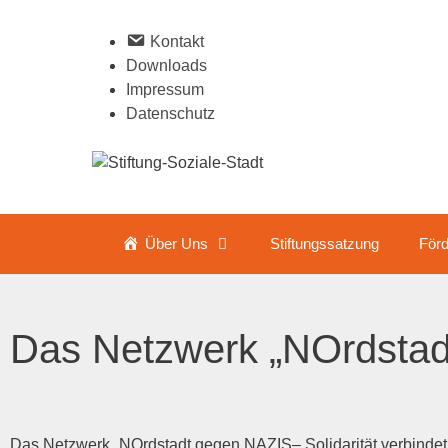
Kon­takt
Down­loads
Impres­sum
Daten­schutz
Über Uns
Stif­tungs­sat­zung
För­de
Das Netz­werk „NOrd­sta
Das Netz­werk „NOrd­stadt gegen
NAZIS
– Soli­da­ri­tät ver­bin­