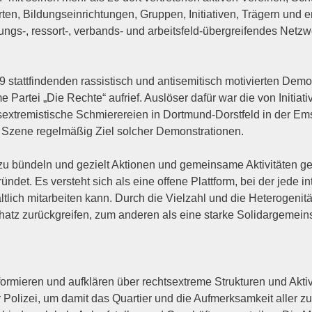
n, Bil­dungs­ein­rich­tun­gen, Grup­pen, Initia­ti­ven, Trä­gern und e
s‑, ressort‑, ver­bands- und arbeits­feld-über­grei­fen­des Netz­we
t­fin­den­den ras­sis­tisch und anti­se­mi­tisch moti­vier­ten Demon
 Par­tei „Die Rech­te“ auf­rief. Aus­lö­ser dafür war die von Initia­
s­extre­mis­ti­sche Schmie­re­rei­en in Dort­mund-Dorst­feld in der Emsc
e Sze­ne regel­mä­ßig Ziel sol­cher Demonstrationen.
u bün­deln und gezielt Aktio­nen und gemein­sa­me Akti­vi­tä­ten ge
n­det. Es ver­steht sich als eine offe­ne Platt­form, bei der jede inter
t­lich mit­ar­bei­ten kann. Durch die Viel­zahl und die Hete­ro­ge­ni­
z zurück­grei­fen, zum ande­ren als eine star­ke Soli­dar­ge­mein­s
mie­ren und auf­klä­ren über rechts­extre­me Struk­tu­ren und Akti­vi­
li­zei, um damit das Quar­tier und die Auf­merk­sam­keit aller zu