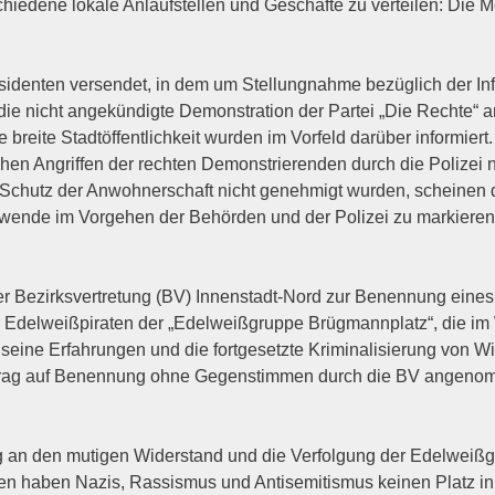
hie­de­ne loka­le Anlauf­stel­len und Geschäf­te zu ver­tei­len: Die 
den­ten ver­sen­det, in dem um Stel­lung­nah­me bezüg­lich der Infor­m
ie nicht ange­kün­dig­te Demons­tra­ti­on der Par­tei „Die Rech­te
ei­te Stadt­öf­fent­lich­keit wur­den im Vor­feld dar­über infor­mie
en Angrif­fen der rech­ten Demons­trie­ren­den durch die Poli­zei n
um Schutz der Anwoh­ner­schaft nicht geneh­migt wur­den, schei­nen 
n­de im Vor­ge­hen der Behör­den und der Poli­zei zu mar­kie­ren
 Bezirks­ver­tre­tung (
BV
) Innen­stadt-Nord zur Benen­nung eines K
del­weiß­pi­ra­ten der „Edel­weiß­grup­pe Brüg­mann­platz“, die i
e sei­ne Erfah­run­gen und die fort­ge­setz­te Kri­mi­na­li­sie­rung v
ntrag auf Benen­nung ohne Gegen­stim­men durch die
BV
ange­nom
g an den muti­gen Wider­stand und die Ver­fol­gung der Edel­weiß­
gen haben Nazis, Ras­sis­mus und Anti­se­mi­tis­mus kei­nen Platz i