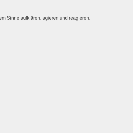
e­sem Sin­ne auf­klä­ren, agie­ren und reagieren.