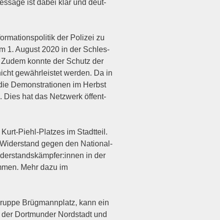
Mes­sa­ge ist dabei klar und deut­
a­ti­ons­po­li­tik der Poli­zei zu
“ am 1. August 2020 in der Schles­
rt. Zudem konn­te der Schutz der
icht gewähr­leis­tet wer­den. Da in
die Demons­tra­tio­nen im Herbst
. Dies hat das Netz­werk öffent­
urt-Piehl-Plat­zes im Stadt­teil.
m Wider­stand gegen den Natio­nal­
on Widerstandskämpfer:innen in der
­men. Mehr dazu im
grup­pe Brüg­mann­platz, kann ein
n der Dort­mun­der Nord­stadt und