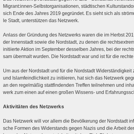
Migrant:innen-Selbstorganisationen, städ­ti­schen Kul­tur­stand­or­te
sich Ende des Jah­res 2019 gegrün­det. Es sieht sich als strömung
le Stadt, unter­stüt­zen das Netzwerk.
Anlass der Grün­dung des Netz­werks waren die im Herbst 2019 stat
der Innen­stadt sowie die Nord­stadt, zu denen die rechts­extre­me
initi­ier­te Akti­on im Sep­tem­ber des­sel­ben Jah­res, bei der recht
sam über­malt wur­den. Die Nord­stadt war und ist für die rech­t
Um aus der Nord­stadt und für die Nord­stadt Wider­stän­dig­keit z
und Islam­feind­lich­keit zu initi­ie­ren, hat sich das Netz­werk gegrü
an den regel­mä­ßig statt­fin­den­den Tref­fen teil­neh­men und inhal
werk zum einen auf einen gro­ßen Wis­sens- und Erfah­rungs­schat
Akti­vi­tä­ten des Netzwerks
Das Netz­werk will vor allem die Bevöl­ke­rung der Nord­stadt infor­
sche For­men des Wider­stands gegen Nazis und die Arbeit der Po