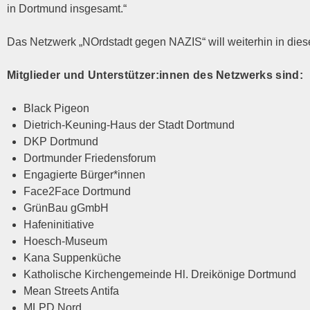
in Dort­mund insgesamt.“
Das Netz­werk „NOrd­stadt gegen
NAZIS
“ will wei­ter­hin in di
Mit­glie­der und Unterstützer:innen des Netz­werks sind:
Black Pige­on
Diet­rich-Keu­ning-Haus der Stadt Dortmund
DKP
Dort­mund
Dort­mun­der Friedensforum
Enga­gier­te Bürger*innen
Face2Face Dort­mund
Grün­Bau gGmbH
Hafen­in­itia­ti­ve
Hoesch-Muse­um
Kana Sup­pen­kü­che
Katho­li­sche Kir­chen­ge­mein­de Hl. Drei­kö­ni­ge Dortmund
Mean Streets Antifa
MLPD
Nord