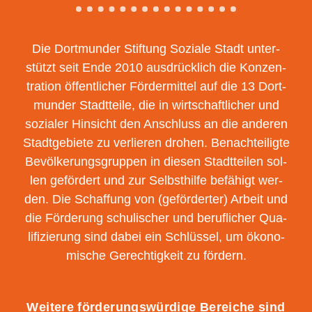
Die Dort­mun­der Stif­tung Sozia­le Stadt unter­
stützt seit Ende 2010 aus­drück­lich die Kon­zen­
tra­ti­on öffent­li­cher För­der­mit­tel auf die 13 Dort­
mun­der Stadt­tei­le, die in wirt­schaft­li­cher und
sozia­ler Hin­sicht den Anschluss an die ande­ren
Stadt­ge­bie­te zu ver­lie­ren dro­hen. Benach­tei­lig­te
Bevöl­ke­rungs­grup­pen in die­sen Stadt­tei­len sol­
len geför­dert und zur Selbst­hil­fe befä­higt wer­
den. Die Schaf­fung von (geför­der­ter) Arbeit und
die För­de­rung schu­li­scher und beruf­li­cher Qua­
li­fi­zie­rung sind dabei ein Schlüs­sel, um öko­no­
mi­sche Gerech­tig­keit zu fördern.
Wei­te­re för­de­rungs­wür­di­ge Berei­che sind