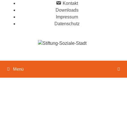
Kon­takt
Down­loads
Impres­sum
Daten­schutz
Menü