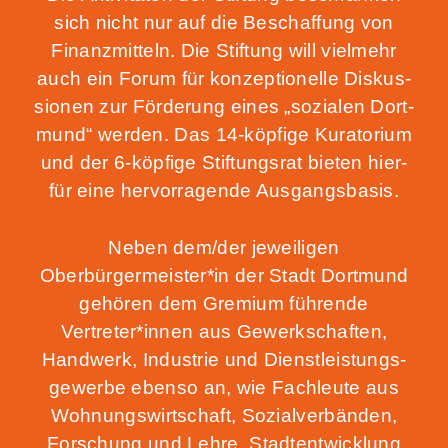
sich nicht nur auf die Beschaf­fung von
Finanz­mit­teln. Die Stif­tung will viel­mehr
auch ein Forum für kon­zep­tio­nel­le Dis­kus­
sio­nen zur För­de­rung eines „sozia­len Dort­
mund“ wer­den. Das 14-köp­fi­ge Kura­to­ri­um
und der 6‑köpfige Stif­tungs­rat bie­ten hier­
für eine her­vor­ra­gen­de Ausgangsbasis.
Neben dem/der jewei­li­gen
Oberbürgermeister*in der Stadt Dort­mund
gehö­ren dem Gre­mi­um füh­ren­de
Vertreter*innen aus Gewerk­schaf­ten,
Hand­werk, Indus­trie und Dienst­leis­tungs­
ge­wer­be eben­so an, wie Fach­leu­te aus
Woh­nungs­wirt­schaft, Sozi­al­ver­bän­den,
For­schung und Leh­re, Stadt­ent­wick­lung