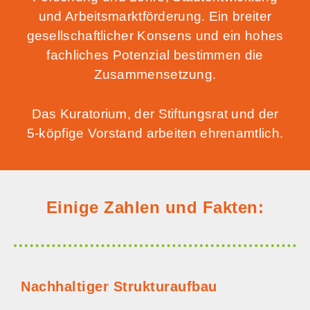
und Arbeits­markt­för­de­rung. Ein brei­ter
gesell­schaft­li­cher Kon­sens und ein hohes
fach­li­ches Poten­zi­al bestim­men die
Zusammensetzung.
Das Kura­to­ri­um, der Stif­tungs­rat und der
5‑köpfige Vor­stand arbei­ten ehrenamtlich.
Eini­ge Zah­len und Fakten:
Nach­hal­ti­ger Strukturaufbau