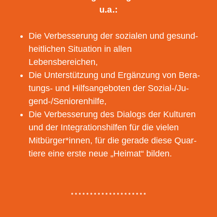
u.a.:
Die Ver­bes­se­rung der sozia­len und gesund­
heit­li­chen Situa­ti­on in allen
Lebensbereichen,
Die Unter­stüt­zung und Ergän­zung von Bera­
tungs- und Hilfs­an­ge­bo­ten der Sozi­al-/Ju­
gend-/Se­nio­ren­hil­fe,
Die Ver­bes­se­rung des Dia­logs der Kul­tu­ren
und der Inte­gra­ti­ons­hil­fen für die vie­len
Mitbürger*innen, für die gera­de die­se Quar­
tie­re eine ers­te neue „Hei­mat“ bilden.