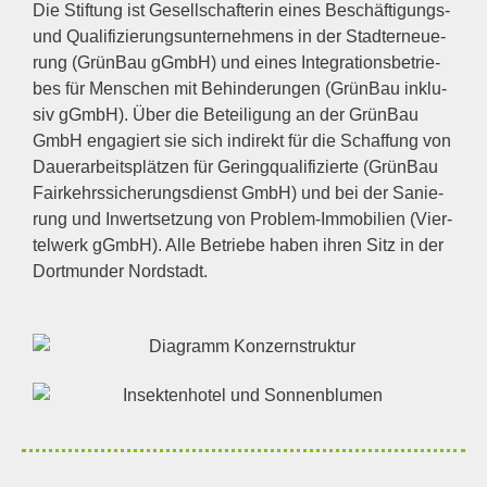
Die Stif­tung ist Gesell­schaf­te­rin eines Beschäf­ti­gungs-
und Qua­li­fi­zie­rungs­un­ter­neh­mens in der Stadt­er­neue­
rung (Grün­Bau gGmbH) und eines Inte­gra­ti­ons­be­trie­
bes für Men­schen mit Behin­de­run­gen (Grün­Bau inklu­
siv gGmbH). Über die Betei­li­gung an der Grün­Bau
GmbH enga­giert sie sich indi­rekt für die Schaf­fung von
Dau­er­ar­beits­plät­zen für Gering­qua­li­fi­zier­te (Grün­Bau
Fair­kehrs­si­che­rungs­dienst GmbH) und bei der Sanie­
rung und Inwert­set­zung von Pro­blem-Immo­bi­li­en (Vier­
tel­werk gGmbH). Alle Betrie­be haben ihren Sitz in der
Dort­mun­der Nordstadt.