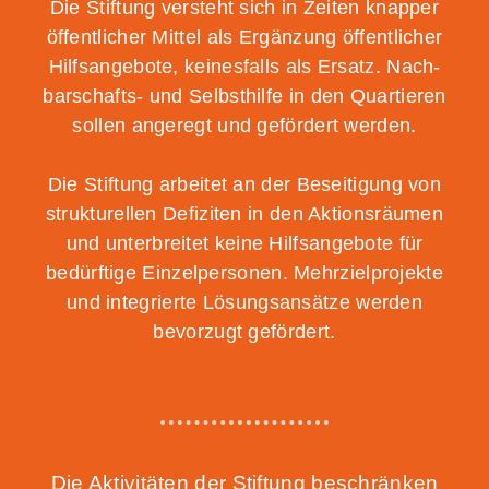
Die Stif­tung ver­steht sich in Zei­ten knap­per
öffent­li­cher Mit­tel als Ergän­zung öffent­li­cher
Hilfs­an­ge­bo­te, kei­nes­falls als Ersatz. Nach­
bar­schafts- und Selbst­hil­fe in den Quar­tie­ren
sol­len ange­regt und geför­dert werden.
Die Stif­tung arbei­tet an der Besei­ti­gung von
struk­tu­rel­len Defi­zi­ten in den Akti­ons­räu­men
und unter­brei­tet kei­ne Hilfs­an­ge­bo­te für
bedürf­ti­ge Ein­zel­per­so­nen. Mehr­ziel­pro­jek­te
und inte­grier­te Lösungs­an­sät­ze wer­den
bevor­zugt gefördert.
Die Akti­vi­tä­ten der Stif­tung beschrän­ken