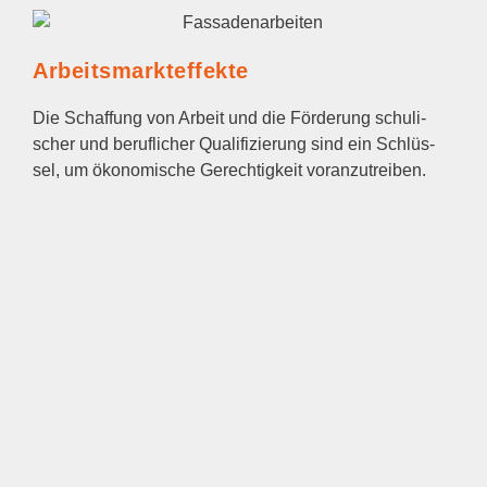
Arbeits­markt­ef­fek­te
Die Schaf­fung von Arbeit und die För­de­rung schu­li­
scher und beruf­li­cher Qua­li­fi­zie­rung sind ein Schlüs­
sel, um öko­no­mi­sche Gerech­tig­keit vor­an­zu­trei­ben.
Bei den För­der­zu­sa­gen wer­den daher die gro­ße Mehr­
heit mit Bildungs‑, Beschäf­ti­gungs- und Qua­li­fi­zie­
rungs­maß­nah­men verknüpft.
Ein­be­zie­hung von Bewohner*innen
Benach­tei­lig­te Bevöl­ke­rungs­grup­pen in den Dort­mun­
der Stadt­tei­len, die in wirt­schaft­li­cher und sozia­ler Hin­
sicht den Anschluss an die ande­ren Stadt­tei­le zu ver­
lie­ren dro­hen, sol­len geför­dert und zur Selbst­hil­fe befä­
higt wer­den. Alle geför­der­ten Pro­jek­te wer­den daher