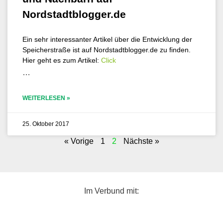
Nordstadtblogger.de
Ein sehr inter­es­san­ter Arti­kel über die Ent­wick­lung der
Spei­cher­stra­ße ist auf Nordstadtblogger.de zu finden.
Hier geht es zum Arti­kel:
Click
…
WEITERLESEN »
25. Oktober 2017
« Vorige
1
2
Nächste »
Im Verbund mit: