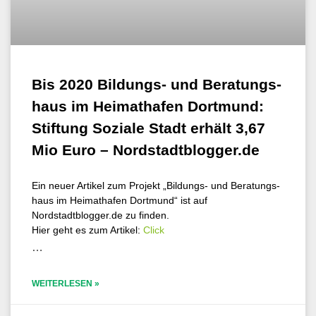
Bis 2020 Bil­dungs- und Bera­tungs­
haus im Hei­mat­ha­fen Dort­mund:
Stif­tung Sozia­le Stadt erhält 3,67
Mio Euro – Nordstadtblogger.de
Ein neu­er Arti­kel zum Pro­jekt „Bil­dungs- und Bera­tungs­
haus im Hei­mat­ha­fen Dort­mund“ ist auf
Nordstadtblogger.de zu finden.
Hier geht es zum Arti­kel:
Click
…
WEITERLESEN »