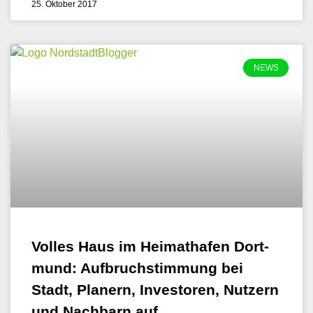
25. Oktober 2017
NEWS
Vol­les Haus im Hei­mat­ha­fen Dort­
mund: Auf­bruch­stim­mung bei
Stadt, Pla­nern, Inves­to­ren, Nut­zern
und Nach­barn auf